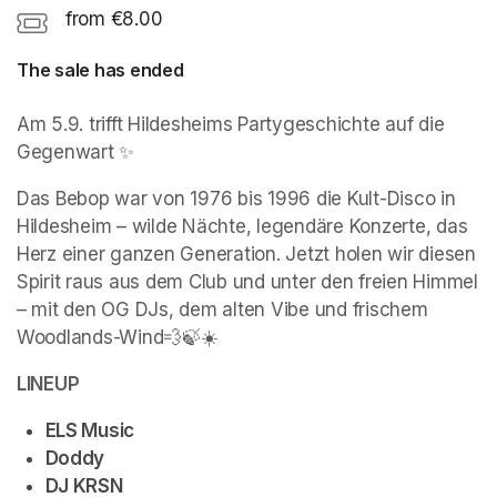
from €8.00
The sale has ended
Am 5.9. trifft Hildesheims Partygeschichte auf die 
Gegenwart ✨
Das Bebop war von 1976 bis 1996 die Kult-Disco in 
Hildesheim – wilde Nächte, legendäre Konzerte, das 
Herz einer ganzen Generation. Jetzt holen wir diesen 
Spirit raus aus dem Club und unter den freien Himmel 
– mit den OG DJs, dem alten Vibe und frischem 
Woodlands-Wind💨🍃☀️
(opens in a new tab)
LINEUP
ELS Music 
Doddy
DJ KRSN