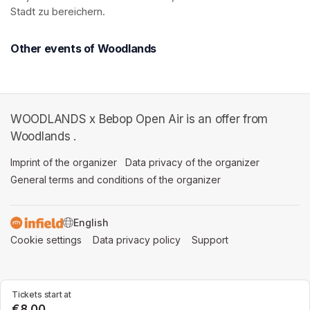
Stadt zu bereichern. 
Other events of Woodlands
WOODLANDS x Bebop Open Air is an offer from
Woodlands .
Imprint of the organizer
(opens in a new tab)
Data privacy of the organizer
(opens in 
General terms and conditions of the organizer
(opens in a new ta
SWITCH LANGUAGE
Cookie settings
(opens in a new tab)
Data privacy policy
(opens in a new tab)
Support
(opens in a new t
Tickets start at
€8.00