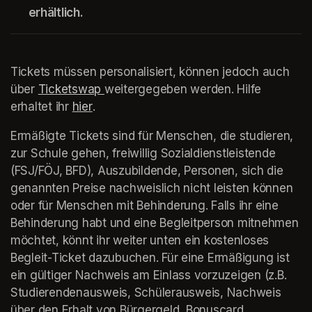
erhältlich.
Tickets müssen personalisiert, können jedoch auch 
über 
Ticketswap 
(opens in a new tab)
weitergegeben werden. Hilfe 
erhaltet ihr 
hier
(opens in a new tab)
.
Ermäßigte Tickets sind für Menschen, die studieren, 
zur Schule gehen, freiwillig Sozialdienstleistende 
(FSJ/FÖJ, BFD), Auszubildende, Personen, sich die 
genannten Preise nachweislich nicht leisten können 
oder für Menschen mit Behinderung. Falls ihr eine 
Behinderung habt und eine Begleitperson mitnehmen 
möchtet, könnt ihr weiter unten ein kostenloses 
Begleit-Ticket dazubuchen. Für eine Ermäßigung ist 
ein gültiger Nachweis am Einlass vorzuzeigen (z.B. 
Studierendenausweis, Schülerausweis, Nachweis 
über den Erhalt von Bürgergeld, Bonuscard, 