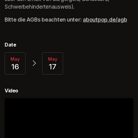
Schwerbehindertenausweis).
Bitte die AGBs beachten unter: 
aboutpop.de/agb
(ope
Date
May
May
16
17
Video