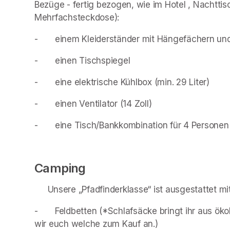
Bezüge - fertig bezogen, wie im Hotel , Nachtti
Mehrfachsteckdose):
- 		einem Kleiderständer mit Hängefächern un
- 		einen Tischspiegel 
- 		eine elektrische Kühlbox (min. 29 Liter) 
- 		einen Ventilator (14 Zoll) 
- 		eine Tisch/Bankkombination für 4 Personen
Camping 
Unsere „Pfadfinderklasse“ ist ausgestattet mit
- 		Feldbetten (*Schlafsäcke bringt ihr aus ökologischen Gründen bitte selbst mit. Optional bieten 
wir euch welche zum Kauf an.)