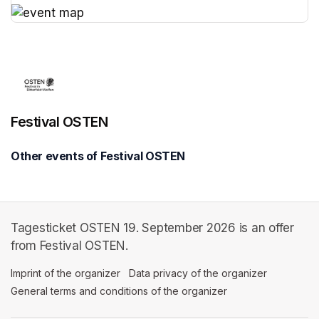
(opens in a new tab)
(opens in a new tab)
Festival OSTEN
Other events of Festival OSTEN
Tagesticket OSTEN 19. September 2026 is an offer
from Festival OSTEN.
Imprint of the organizer
(opens in a new tab)
Data privacy of the organizer
(opens in 
General terms and conditions of the organizer
(opens in a new ta