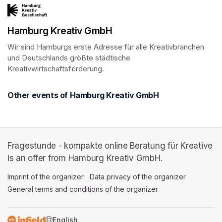
Hamburg Kreativ GmbH
Wir sind Hamburgs erste Adresse für alle Kreativbranchen 
und Deutschlands größte städtische 
Kreativwirtschaftsförderung.
Other events of Hamburg Kreativ GmbH
Fragestunde - kompakte online Beratung für Kreative
is an offer from Hamburg Kreativ GmbH.
Imprint of the organizer
(opens in a new tab)
Data privacy of the organizer
(opens in 
General terms and conditions of the organizer
(opens in a new ta