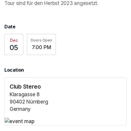
Tour sind für den Herbst 2023 angesetzt. 
Date
Dec
Doors Open
05
7:00 PM
Location
Club Stereo
Klaragasse 8
90402 Nürnberg
Germany
(opens in a new tab)
(opens in a new tab)