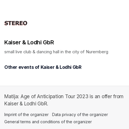
Kaiser & Lodhi GbR
small live club & dancing hall in the city of Nuremberg
Other events of Kaiser & Lodhi GbR
Matija: Age of Anticipation Tour 2023 is an offer from
Kaiser & Lodhi GbR.
Imprint of the organizer
(opens in a new tab)
Data privacy of the organizer
(opens in 
General terms and conditions of the organizer
(opens in a new ta