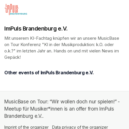
ImPuls Brandenburg e.V.
Mit unserem KI-Fachtag knüpfen wir an unsere MusicBase 
on Tour Konferenz "KI in der Musikproduktion: k.O. oder 
o.k.?" im letzten Jahr an. Hands on und mit vielen News im 
Gepäck!
Other events of ImPuls Brandenburg e.V.
MusicBase on Tour: “Wir wollen doch nur spielen!” -
Meetup für Musiker*innen is an offer from ImPuls
Brandenburg e.V..
Imprint of the organizer
(opens in a new tab)
Data privacy of the organizer
(opens in 