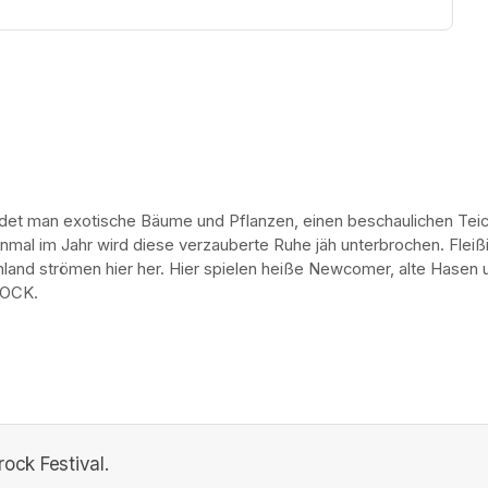
indet man exotische Bäume und Pflanzen, einen beschaulichen Teich
er einmal im Jahr wird diese verzauberte Ruhe jäh unterbrochen. Fl
nd strömen hier her. Hier spielen heiße Newcomer, alte Hasen un
ROCK.
rock Festival.