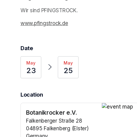
Wir sind PFINGSTROCK.
www.pfingstrock.de
(opens in a new tab)
Date
May
May
23
25
Location
Botanikrocker e.V.
(opens in a n
Falkenberger Straße 28
04895 Falkenberg (Elster)
Germany