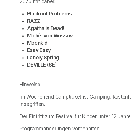
2026 mit dabei:
Blackout Problems
RAZZ
Agatha is Dead!
Michèl von Wussov
Moonkid
Easy Easy
Lonely Spring
DEVILLE (SE
)
Hinweise:
Im Wochenend Campticket ist Camping, kostenloses
inbegriffen. 
Der Eintritt zum Festival für Kinder unter 12 Jah
Programmänderungen vorbehalten. 