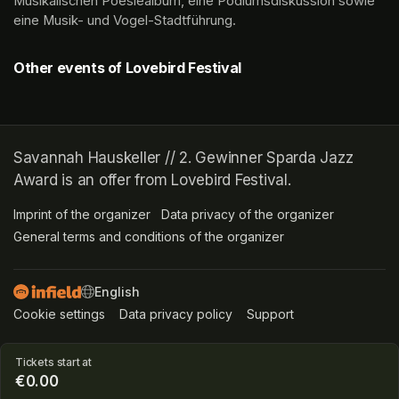
Musikalischen Poesiealbum, eine Podiumsdiskussion sowie 
eine Musik- und Vogel-Stadtführung.
Other events of Lovebird Festival
Savannah Hauskeller // 2. Gewinner Sparda Jazz
Award is an offer from Lovebird Festival.
Imprint of the organizer
(opens in a new tab)
Data privacy of the organizer
(opens in 
General terms and conditions of the organizer
(opens in a new ta
SWITCH LANGUAGE
Cookie settings
(opens in a new tab)
Data privacy policy
(opens in a new tab)
Support
(opens in a new t
Tickets start at
€0.00