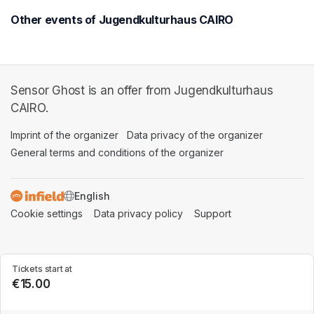
Other events of Jugendkulturhaus CAIRO
Sensor Ghost is an offer from Jugendkulturhaus
CAIRO.
Imprint of the organizer
(opens in a new tab)
Data privacy of the organizer
(opens in 
General terms and conditions of the organizer
(opens in a new ta
SWITCH LANGUAGE
Cookie settings
(opens in a new tab)
Data privacy policy
(opens in a new tab)
Support
(opens in a new t
Tickets start at
€15.00