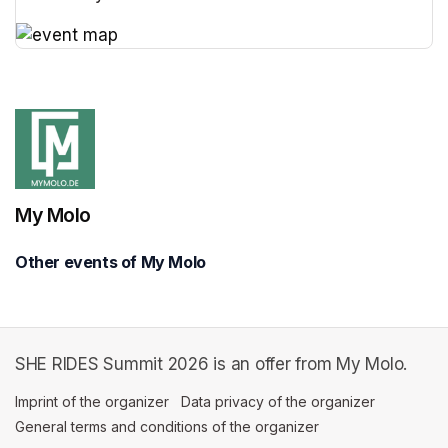
(opens in a new tab)
(opens in a new tab)
My Molo
Other events of My Molo
SHE RIDES Summit 2026 is an offer from My Molo.
Imprint of the organizer
(opens in a new tab)
Data privacy of the organizer
(opens in 
General terms and conditions of the organizer
(opens in a new ta