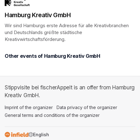
Hamburg Kreativ GmbH
Wir sind Hamburgs erste Adresse für alle Kreativbranchen 
und Deutschlands größte städtische 
Kreativwirtschaftsförderung.
Other events of Hamburg Kreativ GmbH
Stippvisite bei fischerAppelt is an offer from Hamburg
Kreativ GmbH.
Imprint of the organizer
(opens in a new tab)
Data privacy of the organizer
(opens in 
General terms and conditions of the organizer
(opens in a new ta
SWITCH LANGUAGE