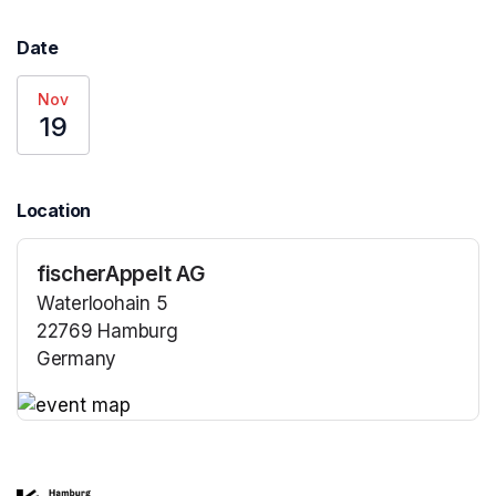
Date
Nov
19
Location
fischerAppelt AG
Waterloohain 5
22769 Hamburg
Germany
(opens in a new tab)
(opens in a new tab)