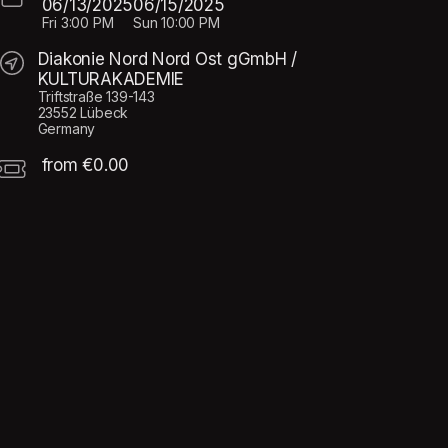
06/13/2025
06/15/2025
Fri
3:00 PM
Sun
10:00 PM
Diakonie Nord Nord Ost gGmbH /
KULTURAKADEMIE
Triftstraße 139-143
23552 Lübeck
Germany
from €0.00