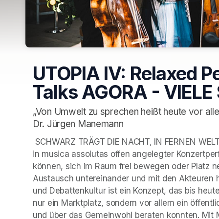
UTOPIA IV: Relaxed P
Talks AGORA - VIEL
„Von Umwelt zu sprechen heißt heute vor alle
Dr. Jürgen Manemann
 SCHWARZ TRÄGT DIE NACHT, IN FERNEN WELTEN, DER VERZAUBERTE GARTEN sind die Untertitel 
in musica assolutas offen angelegter Konzertp
können, sich im Raum frei bewegen oder Platz n
Austausch untereinander und mit den Akteuren ha
und Debattenkultur ist ein Konzept, das bis heute
nur ein Marktplatz, sondern vor allem ein öffentl
und über das Gemeinwohl beraten konnten. Mit Mus