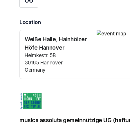
06
Location
Weiße Halle, Hainhölzer
(opens in a n
Höfe Hannover
Helmkestr. 5B
30165 Hannover
Germany
(opens in a new tab)
musica assoluta gemeinnützige UG (haft