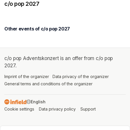
c/o pop 2027
Other events of c/o pop 2027
c/o pop Adventskonzert is an offer from c/o pop
2027.
Imprint of the organizer
(opens in a new tab)
Data privacy of the organizer
(opens in 
General terms and conditions of the organizer
(opens in a new ta
SWITCH LANGUAGE
Cookie settings
(opens in a new tab)
Data privacy policy
(opens in a new tab)
Support
(opens in a new t