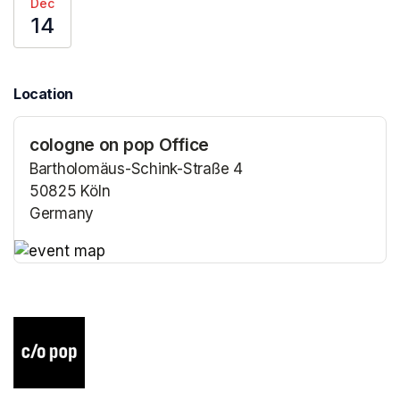
Dec
14
Location
cologne on pop Office
Bartholomäus-Schink-Straße 4
50825 Köln
Germany
(opens in a new tab)
(opens in a new tab)