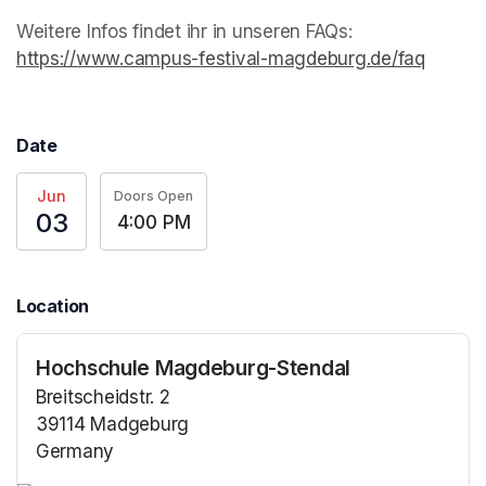
Weitere Infos findet ihr in unseren FAQs: 
https://www.campus-festival-magdeburg.de/faq
(opens 
Date
Jun
Doors Open
03
4:00 PM
Location
Hochschule Magdeburg-Stendal
Breitscheidstr. 2
39114 Madgeburg
Germany
(opens in a new tab)