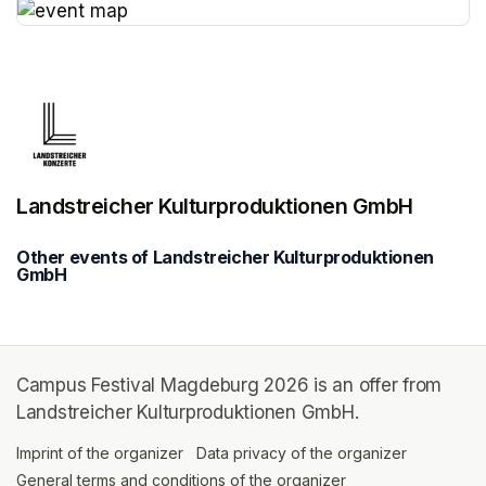
(opens in a new tab)
Landstreicher Kulturproduktionen GmbH
Other events of Landstreicher Kulturproduktionen
GmbH
Campus Festival Magdeburg 2026 is an offer from
Landstreicher Kulturproduktionen GmbH.
Imprint of the organizer
(opens in a new tab)
Data privacy of the organizer
(opens in 
General terms and conditions of the organizer
(opens in a new ta