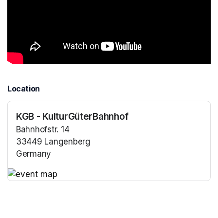
Location
KGB - KulturGüterBahnhof
Bahnhofstr. 14
33449 Langenberg
Germany
(opens in a new tab)
(opens in a new tab)