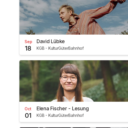
David Lübke
Sep
18
KGB - KulturGüterBahnhof
Elena Fischer - Lesung
Oct
01
KGB - KulturGüterBahnhof