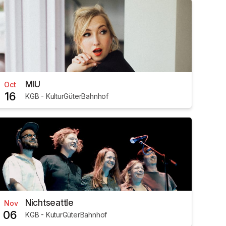
MIU
Oct
16
KGB - KulturGüterBahnhof
Nichtseattle
Nov
06
KGB - KuturGüterBahnhof