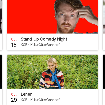
Stand-Up Comedy Night
Oct
15
KGB - KulturGüterBahnhof
Lener
Oct
29
KGB - KulturGüterBahnhof