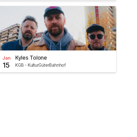
Kyles Tolone
Jan
15
KGB - KulturGüterBahnhof