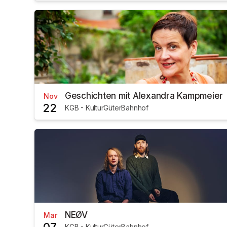
Geschichten mit Alexandra Kampmeier
Nov
22
KGB - KulturGüterBahnhof
NEØV
Mar
KGB - KulturGüterBahnhof