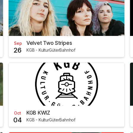
Velvet Two Stripes
Sep
26
KGB - KulturGüterBahnhof
KGB KWIZ
Oct
04
KGB - KulturGüterBahnhof