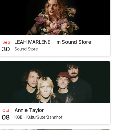
LEAH MARLENE - im Sound Store
Sep
30
Sound Store
Annie Taylor
Oct
08
KGB - KulturGüterBahnhof