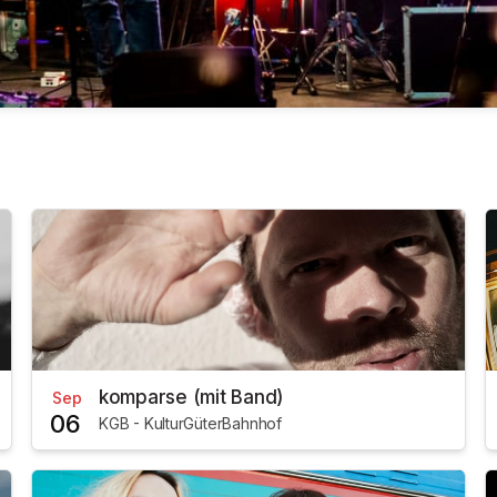
komparse (mit Band)
Sep
06
KGB - KulturGüterBahnhof