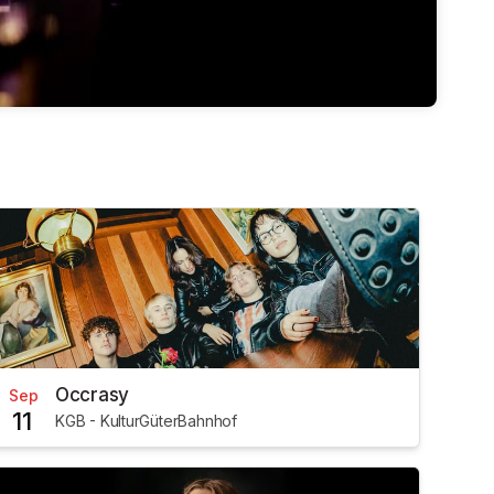
Occrasy
Sep
11
KGB - KulturGüterBahnhof