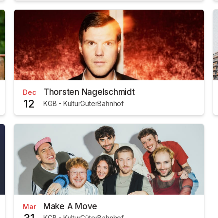
Thorsten Nagelschmidt
Dec
12
KGB - KulturGüterBahnhof
Make A Move
Mar
KGB - KulturGüterBahnhof