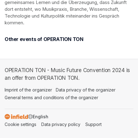
gemeinsames Lernen und die Überzeugung, dass Zukunft 
dort entsteht, wo Musikpraxis, Branche, Wissenschaft, 
Technologie und Kulturpolitik miteinander ins Gespräch 
kommen.
Other events of OPERATION TON
OPERATION TON - Music Future Convention 2024 is
an offer from OPERATION TON.
Imprint of the organizer
(opens in a new tab)
Data privacy of the organizer
(opens in 
General terms and conditions of the organizer
(opens in a new ta
SWITCH LANGUAGE
Cookie settings
(opens in a new tab)
Data privacy policy
(opens in a new tab)
Support
(opens in a new t