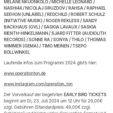
MELANE NKUONKOLO / MICHELLE LEONARD / 
NASHI44 / NICOLAJ GRUZDOV / RAHSA / RAPHAEL 
SEEHON (UNLABEL) / REDCHILD / ROBERT SCHULZ 
(INITIATIVE MUSIK) / ROGER REKLESS / SANDY 
BACKHAUS (GVL) / SASKIA LAVAUX / SASKIA 
RIENTH-HINKELMANN / SJARD FITTER (AUDIOLITH 
RECORDS) / SONNE RA / SONYA / THILO / THOMAS 
WIMMER (GEMA) / TIMO MEINEN / TSEPO 
BOLLWINKEL
Laufende Infos zum Programm 2024 gibt’s hier:
www.operationton.de
(opens in a new tab)
(opens in a new tab)
www.instagram.com/operation_ton
(opens in a new tab
Der Vorverkauf der begehrten 
EARLY BIRD TICKETS
beginnt am Di, 23. Juli 2024 um 12 Uhr für 29,00€ 
zzgl. Gebühren (Standardpreis: 49,00€ zzgl. 