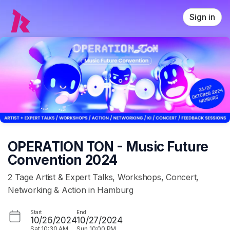
Skip header
Sign in
OPERATION TON - Music Future
Convention 2024
2 Tage Artist & Expert Talks, Workshops, Concert,
Networking & Action in Hamburg
Start
End
10/26/2024
10/27/2024
Sat
10:30 AM
Sun
10:00 PM