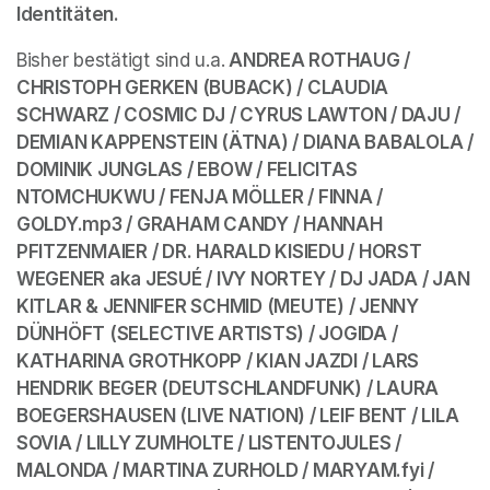
Identitäten.  
Bisher bestätigt sind u.a.
 ANDREA ROTHAUG / 
CHRISTOPH GERKEN (BUBACK) / CLAUDIA 
SCHWARZ / COSMIC DJ / CYRUS LAWTON / DAJU / 
DEMIAN KAPPENSTEIN (ÄTNA) / DIANA BABALOLA / 
DOMINIK JUNGLAS / EBOW / FELICITAS 
NTOMCHUKWU / FENJA MÖLLER / FINNA / 
GOLDY.mp3 / GRAHAM CANDY / HANNAH 
PFITZENMAIER / DR. HARALD KISIEDU / HORST 
WEGENER aka JESUÉ / IVY NORTEY / DJ JADA / JAN 
KITLAR & JENNIFER SCHMID (MEUTE) / JENNY 
DÜNHÖFT (SELECTIVE ARTISTS) / JOGIDA / 
KATHARINA GROTHKOPP / KIAN JAZDI / LARS 
HENDRIK BEGER (DEUTSCHLANDFUNK) / LAURA 
BOEGERSHAUSEN (LIVE NATION) / LEIF BENT / LILA 
SOVIA / LILLY ZUMHOLTE / LISTENTOJULES / 
MALONDA / MARTINA ZURHOLD / MARYAM.fyi / 