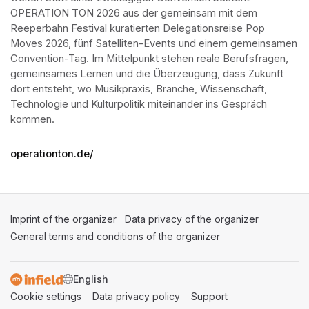
OPERATION TON 2026 aus der gemeinsam mit dem 
Reeperbahn Festival kuratierten Delegationsreise Pop 
Moves 2026, fünf Satelliten-Events und einem gemeinsamen 
Convention-Tag. Im Mittelpunkt stehen reale Berufsfragen, 
gemeinsames Lernen und die Überzeugung, dass Zukunft 
dort entsteht, wo Musikpraxis, Branche, Wissenschaft, 
Technologie und Kulturpolitik miteinander ins Gespräch 
kommen.
operationton.de/
Imprint of the organizer
(opens in a new tab)
Data privacy of the organizer
(opens in 
General terms and conditions of the organizer
(opens in a new ta
SWITCH LANGUAGE
Cookie settings
(opens in a new tab)
Data privacy policy
(opens in a new tab)
Support
(opens in a new t