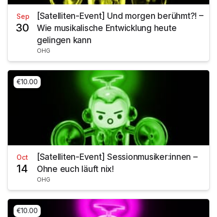
[Satelliten-Event] Und morgen berühmt?! –
Sep
30
Wie musikalische Entwicklung heute
gelingen kann
OHG
€10.00
[Satelliten-Event] Sessionmusiker:innen –
Oct
14
Ohne euch läuft nix!
OHG
€10.00