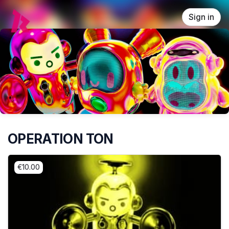
Skip header
Sign in
OPERATION TON
€10.00