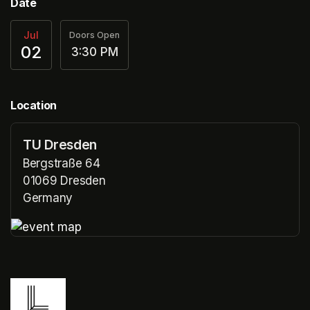
Date
Jul
Doors Open
02
3:30 PM
Location
TU Dresden
Bergstraße 64
01069 Dresden
Germany
(opens in a new tab)
(opens in a new tab)