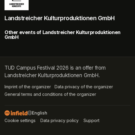
Landstreicher Kulturproduktionen GmbH
Other events of Landstreicher Kulturproduktionen
GmbH
TUD Campus Festival 2026 is an offer from
Landstreicher Kulturproduktionen GmbH.
Imprint of the organizer
(opens in a new tab)
Data privacy of the organizer
(opens in 
General terms and conditions of the organizer
(opens in a new ta
SWITCH LANGUAGE
Cookie settings
(opens in a new tab)
Data privacy policy
(opens in a new tab)
Support
(opens in a new t