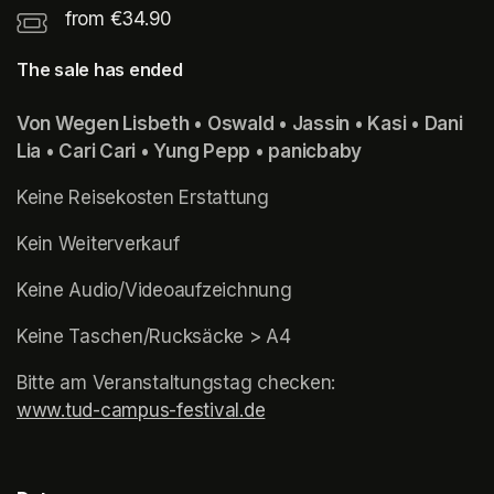
from €34.90
The sale has ended
Von Wegen Lisbeth • Oswald • Jassin • Kasi • Dani 
Lia • Cari Cari • Yung Pepp • panicbaby
Keine Reisekosten Erstattung
Kein Weiterverkauf
Keine Audio/Videoaufzeichnung
Keine Taschen/Rucksäcke > A4
www.tud-campus-festival.de
(opens in a new tab)